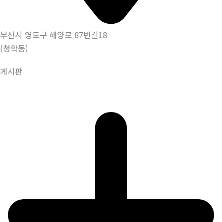
부산시 영도구 해양로 87번길18
(청학동)
게시판