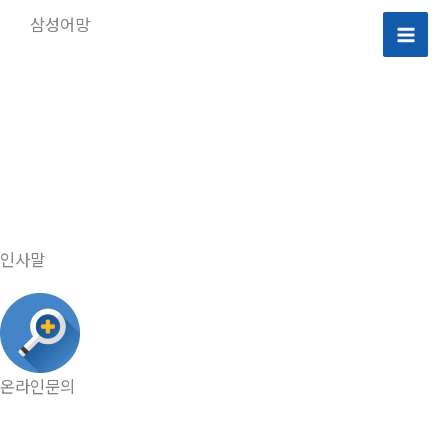
콘
삼성어망
텐
Mai
츠
로
Men
건
너
뛰
기
인사말
온라인문의