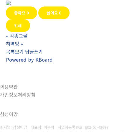
좋아요
0
싫어요
0
인쇄
«
각종그물
하역망
»
목록보기
답글쓰기
Powered by KBoard
이용약관
개인정보처리방침
삼성어망
회사명: 삼성어망 대표자: 이분휘
사업자등록번호:
602-05-43697