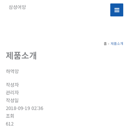
콘
삼성어망
텐
Mai
츠
로
Men
건
너
홈
제품소개
뛰
제품소개
기
하역망
작성자
관리자
작성일
2018-09-19 02:36
조회
612