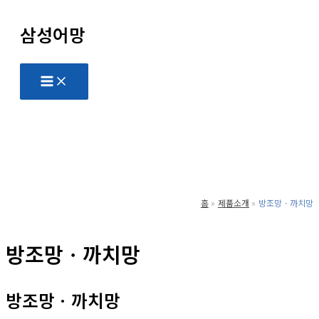
콘
삼성어망
텐
츠
로
Main
Menu
건
너
뛰
기
홈
제품소개
방조망ㆍ까치망
방조망ㆍ까치망
방조망ㆍ까치망